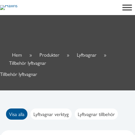
Hoppa
till
innehåll
Hem
»
Produkter
»
Lyftvagnar
»
Tillbehör lyftvagnar
Tillbehör lyftvagnar
Visa alla
Lyftvagnar verktyg
Lyftvagnar tillbehör