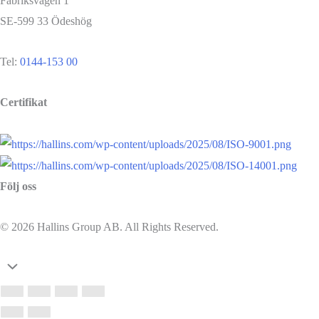
Fabriksvägen 1
SE-599 33 Ödeshög
Tel:
0144-153 00
Certifikat
Följ oss
© 2026 Hallins Group AB. All Rights Reserved.
Rulla
till
toppen