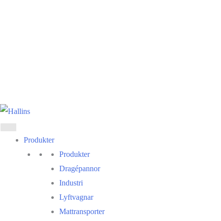
Hoppa
till
innehåll
Produkter
Produkter
Dragépannor
Industri
Lyftvagnar
Mattransporter