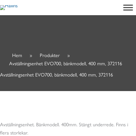
Hoppa
till
innehåll
Hem
»
Produkter
»
Avställningsenhet EVO700, bänkmodell, 400 mm, 372116
Avställningsenhet EVO700, bänkmodell, 400 mm, 372116
Avställningsenhet. Bänkmodell. 400mm. Stängt underrede. Finns i
flera storlekar.