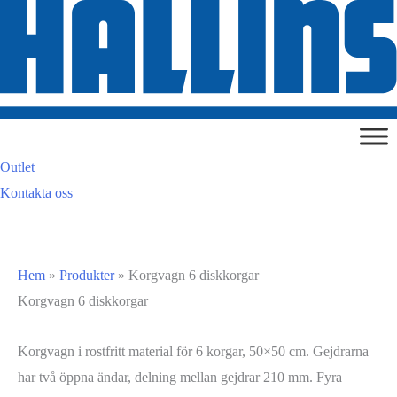
Hoppa
till
innehåll
Outlet
Kontakta oss
Hem
»
Produkter
»
Korgvagn 6 diskkorgar
Korgvagn 6 diskkorgar
Korgvagn i rostfritt material för 6 korgar, 50×50 cm. Gejdrarna
har två öppna ändar, delning mellan gejdrar 210 mm. Fyra