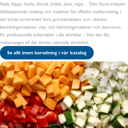
Skala, klippa, hacka, blanda, knåda, skiva, vispa… Dito Sama erbjuder
tidsbesparande redskap och maskiner för effektiv matberedning. I
det breda sortimentet finns grönsaksskalare och –skärare,
beredningsmaskiner, visp- och blandningsmaskiner och stavmixrar,
för professionella köksmiljöer i alla storlekar – från den lilla
restaurangen till det största rationella storköket.
Se allt inom beredning i vår katalog