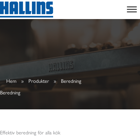
Hoppa
till
innehåll
Hem
»
Produkter
»
Beredning
Beredning
Effektiv beredning för alla kök