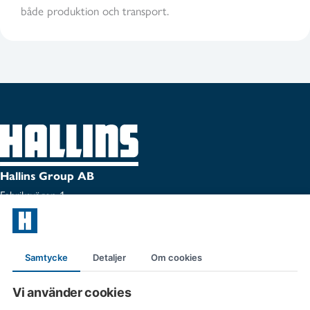
både produktion och transport.
Hallins Group AB
Fabriksvägen 1
SE-599 33 Ödeshög
Tel:
0144-153 00
Samtycke
Detaljer
Om cookies
Certifikat
Vi använder cookies