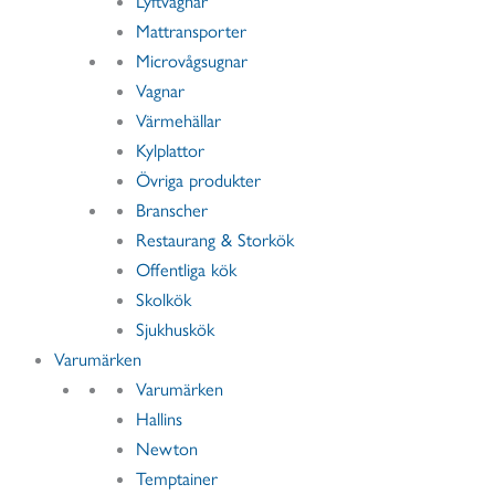
Lyftvagnar
Mattransporter
Microvågsugnar
Vagnar
Värmehällar
Kylplattor
Övriga produkter
Branscher
Restaurang & Storkök
Offentliga kök
Skolkök
Sjukhuskök
Varumärken
Varumärken
Hallins
Newton
Temptainer