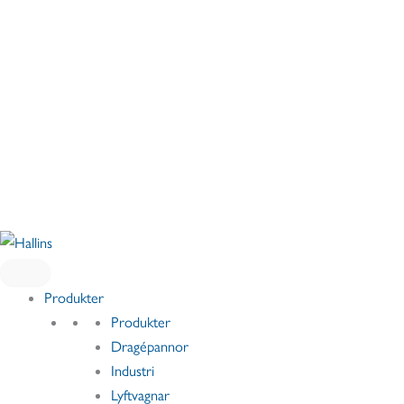
Hoppa
till
innehåll
Produkter
Produkter
Dragépannor
Industri
Lyftvagnar