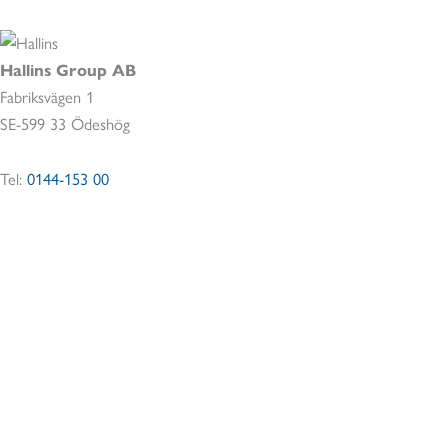
Hallins Group AB
Fabriksvägen 1
SE-599 33 Ödeshög
Tel:
0144-153 00
Certifikat
Följ oss
© 2026 Hallins Group AB. All Rights Reserved.