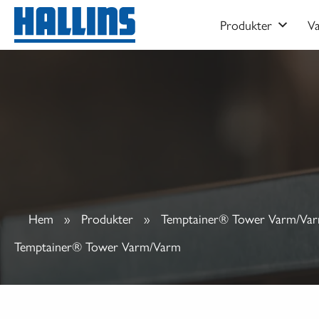
Hoppa
Produkter
V
till
innehåll
Hem
»
Produkter
»
Temptainer® Tower Varm/Va
Temptainer® Tower Varm/Varm