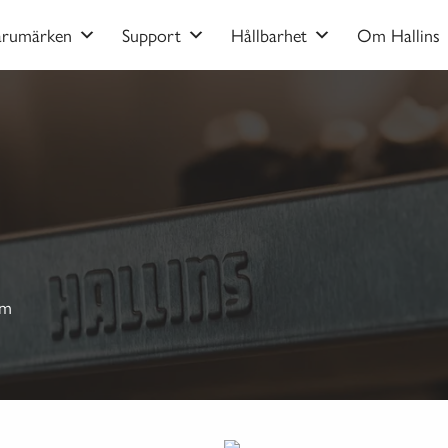
arumärken
Support
Hållbarhet
Om Hallins
rm