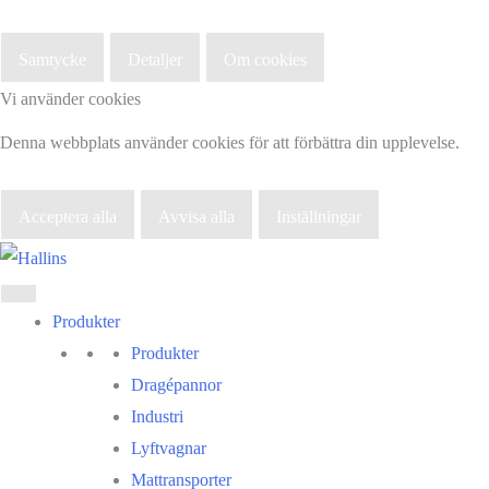
Samtycke
Detaljer
Om cookies
Vi använder cookies
Denna webbplats använder cookies för att förbättra din upplevelse.
Acceptera alla
Avvisa alla
Inställningar
Hoppa
till
innehåll
Produkter
Produkter
Dragépannor
Industri
Lyftvagnar
Mattransporter