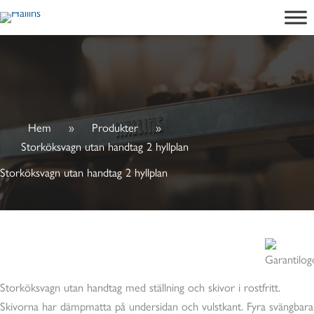
Hoppa
till
innehåll
Hem
»
Produkter
»
Storköksvagn utan handtag 2 hyllplan
Storköksvagn utan handtag 2 hyllplan
Storköksvagn utan handtag med ställning och skivor i rostfritt.
Skivorna har dämpmatta på undersidan och vulstkant. Fyra svängbara